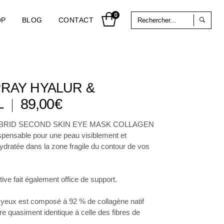
Sea
0
OP
BLOG
CONTACT
for:
PRAY HYALUR &
89,00
€
L
BRID SECOND SKIN EYE MASK COLLAGEN
dispensable pour une peau visiblement et
hydratée dans la zone fragile du contour de vos
tive fait également office de support.
 yeux est composé à 92 % de collagène natif
e quasiment identique à celle des fibres de