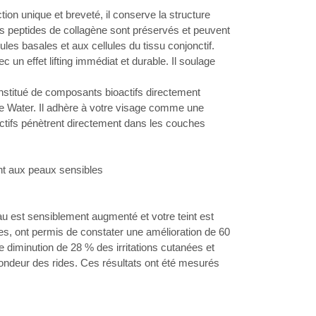
on unique et breveté, il conserve la structure
: les peptides de collagène sont préservés et peuvent
les basales et aux cellules du tissu conjonctif.
 un effet lifting immédiat et durable. Il soulage
stitué de composants bioactifs directement
re Water. Il adhère à votre visage comme une
ctifs pénètrent directement dans les couches
t aux peaux sensibles
eau est sensiblement augmenté et votre teint est
ées, ont permis de constater une amélioration de 60
e diminution de 28 % des irritations cutanées et
ondeur des rides. Ces résultats ont été mesurés