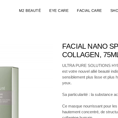
M2 BEAUTÉ
EYE CARE
FACIAL CARE
SH
FACIAL NANO S
COLLAGEN, 75M
ULTRA PURE SOLUTIONS HY
est votre nouvel allié beauté in
sensiblement plus lisse et plus 
yeux.
Sa particularité : la substance ac
Ce masque nourrissant pour les
hautement concentré, de structur
collagène humain.